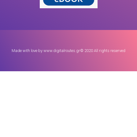
Made with love by www.digitalroutes.gr© 2020 All rights reserved